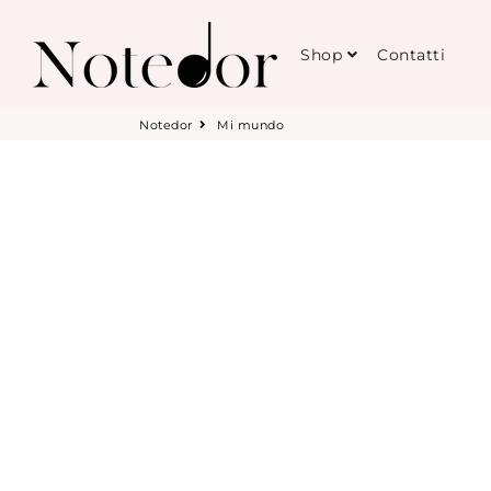
Notedor
Shop
Contatti
Notedor
Mi mundo