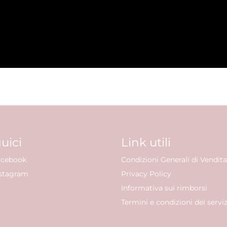
uici
Link utili
cebook
Condizioni Generali di Vendita
stagram
Privacy Policy
Informativa sui rimborsi
Termini e condizioni del servi