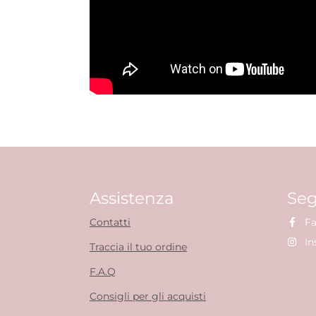
Assistenza
Seg
Contatti
Fa
In
Traccia il tuo ordine
F.A.Q
Consigli per gli acquisti