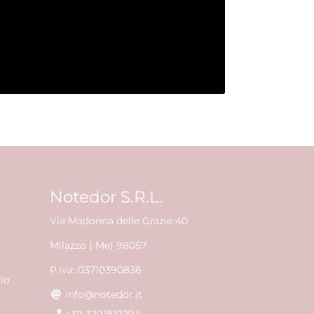
Notedor S.R.L.
Via Madonna delle Grazie 40
Milazzo ( Me) 98057
P.iva: 03710390836
zio
info@notedor.it