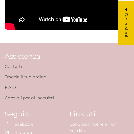
★ Recensioni
Assistenza
Contatti
Traccia il tuo ordine
F.A.Q
Consigli per gli acquisti
Seguici
Link utili
Facebook
Condizioni Generali di
Vendita
Instagram