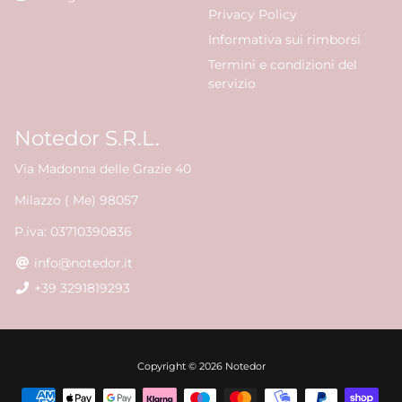
Privacy Policy
Informativa sui rimborsi
Termini e condizioni del
servizio
Notedor S.R.L.
Via Madonna delle Grazie 40
Milazzo ( Me) 98057
P.iva: 03710390836
info@notedor.it
+39 3291819293
Free
Copyright © 2026
Notedor
Shopify
Theme
Debutify