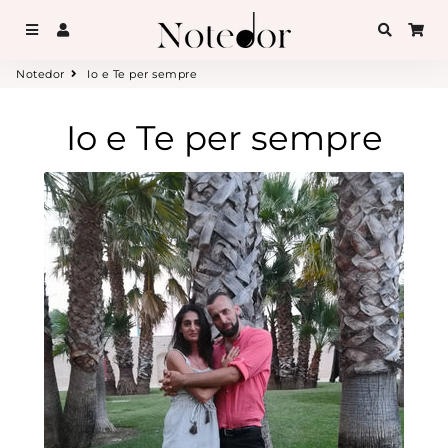
Menu
Accedi
Cerca
Car
Notedor
Io e Te per sempre
Io e Te per sempre